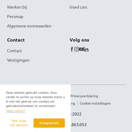
Werken bij
Used cars
Persmap
Algemene voorwaarden
Contact
Volg ons
Contact
Vestigingen
Deze website gebruikt cookies. Door
Disclaimer
Cookies
Privacyverklaring
verder te surfen op onze website stemt u
in met het gebruik van cookies om
Meldpunt integriteitsschending
Cookie-instellingen
gebruiksstatistieken te verzamelen.
Meer weten?
Van Mossel 2022
Nee, ik ga
Ik begrijp het!
BTW: BE0695.863.053
niet akkoord.