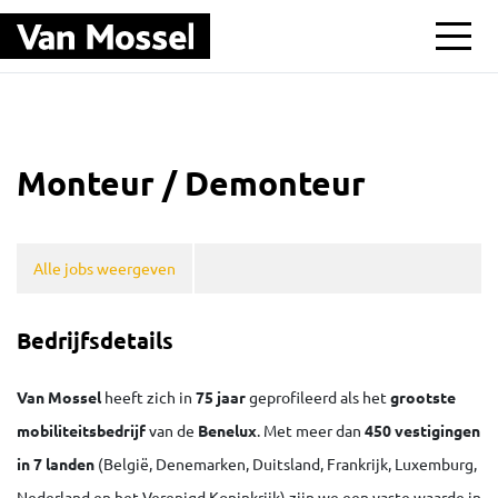
Ga naar hoofdinhoud
Monteur / Demonteur
Alle jobs weergeven
Bedrijfsdetails
Van Mossel
heeft zich in
75 jaar
geprofileerd als het
grootste
mobiliteitsbedrijf
van de
Benelux
. Met meer dan
450 vestigingen
in 7 landen
(België, Denemarken, Duitsland, Frankrijk, Luxemburg,
Nederland en het Verenigd Koninkrijk) zijn we een vaste waarde in